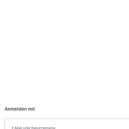
Anmeldung
Hallo Podcast-Hörer! Melde dich hier an. Dich erwarten 1 Million 
Anmelden mit