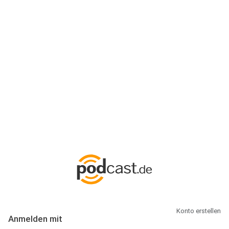
Anmeldung
Hallo Podcast-Hörer! Melde dich hier an. Dich erwarten 1 Million
abonnierbare Podcasts und alles, was Du rund um Podcasting
wissen musst.
Konto erstellen
Anmelden mit