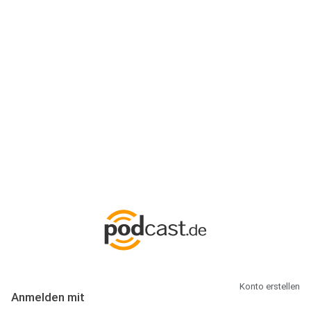
Anmeldung
Hallo Podcast-Hörer! Melde dich hier an. Dich erwarten 1 Million
abonnierbare Podcasts und alles, was Du rund um Podcasting
wissen musst.
Konto erstellen
Anmelden mit