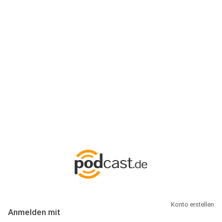
Anmeldung
Hallo Podcast-Hörer! Melde dich hier an. Dich erwarten 1 Million
abonnierbare Podcasts und alles, was Du rund um Podcasting
wissen musst.
Konto erstellen
Anmelden mit