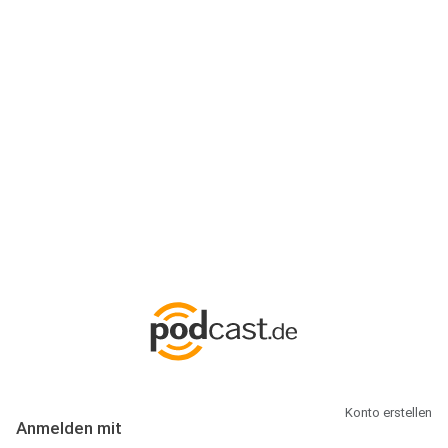
Anmeldung
Hallo Podcast-Hörer! Melde dich hier an. Dich erwarten 1 Million
abonnierbare Podcasts und alles, was Du rund um Podcasting
wissen musst.
Konto erstellen
Anmelden mit