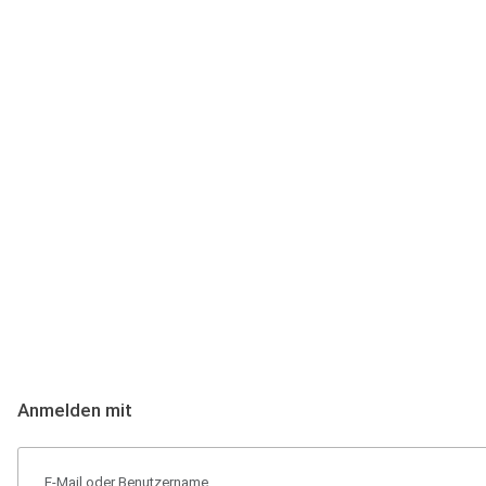
Anmeldung
Hallo Podcast-Hörer! Melde dich hier an. Dich erwarten 1 Million 
Anmelden mit