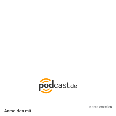
Anmeldung
Hallo Podcast-Hörer! Melde dich hier an. Dich erwarten 1 Million
abonnierbare Podcasts und alles, was Du rund um Podcasting
wissen musst.
Konto erstellen
Anmelden mit