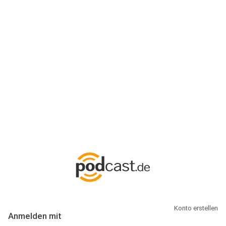
Anmeldung
Hallo Podcast-Hörer! Melde dich hier an. Dich erwarten 1 Million
abonnierbare Podcasts und alles, was Du rund um Podcasting
wissen musst.
Konto erstellen
Anmelden mit