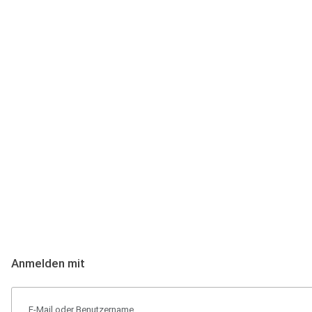
Anmeldung
Hallo Podcast-Hörer! Melde dich hier an. Dich erwarten 1 Million 
Anmelden mit