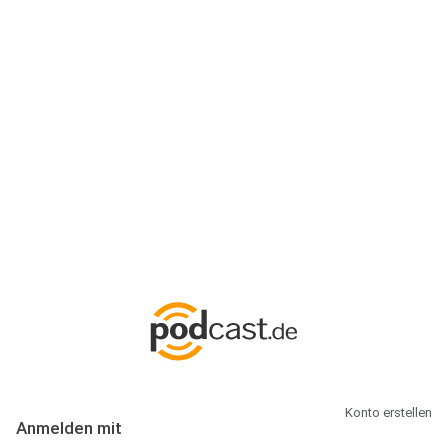
Anmeldung
Hallo Podcast-Hörer! Melde dich hier an. Dich erwarten 1 Million
abonnierbare Podcasts und alles, was Du rund um Podcasting
wissen musst.
Konto erstellen
Anmelden mit