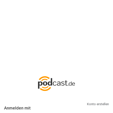
Anmeldung
Hallo Podcast-Hörer! Melde dich hier an. Dich erwarten 1 Million
abonnierbare Podcasts und alles, was Du rund um Podcasting
wissen musst.
Konto erstellen
Anmelden mit