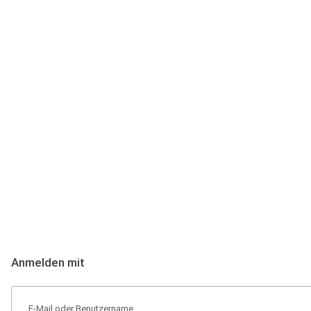
Anmeldung
Hallo Podcast-Hörer! Melde dich hier an. Dich erwarten 1 Million 
Anmelden mit