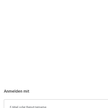
Anmeldung
Hallo Podcast-Hörer! Melde dich hier an. Dich erwarten 1 Million 
Anmelden mit