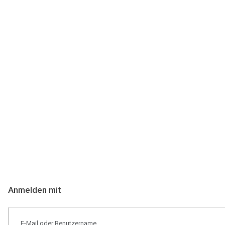
Anmeldung
Hallo Podcast-Hörer! Melde dich hier an. Dich erwarten 1 Million 
Anmelden mit