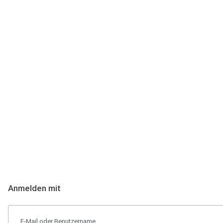
Anmeldung
Hallo Podcast-Hörer! Melde dich hier an. Dich erwarten 1 Million 
Anmelden mit