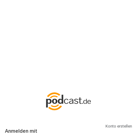
Anmeldung
Hallo Podcast-Hörer! Melde dich hier an. Dich erwarten 1 Million
abonnierbare Podcasts und alles, was Du rund um Podcasting
wissen musst.
Konto erstellen
Anmelden mit