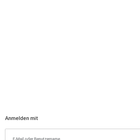
Anmeldung
Hallo Podcast-Hörer! Melde dich hier an. Dich erwarten 1 Million 
Anmelden mit