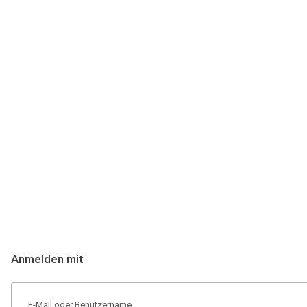
Anmeldung
Hallo Podcast-Hörer! Melde dich hier an. Dich erwarten 1 Million 
Anmelden mit