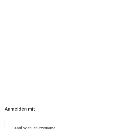
Anmeldung
Hallo Podcast-Hörer! Melde dich hier an. Dich erwarten 1 Million 
Anmelden mit