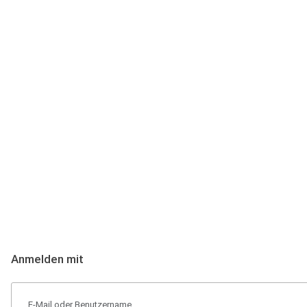
Anmeldung
Hallo Podcast-Hörer! Melde dich hier an. Dich erwarten 1 Million 
Anmelden mit