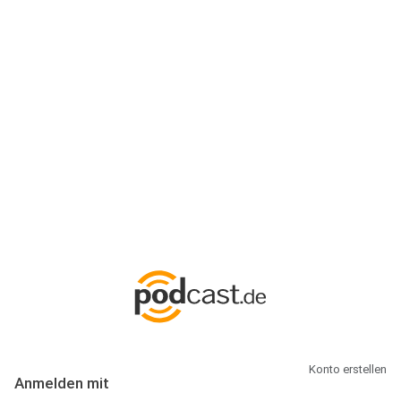
Anmeldung
Hallo Podcast-Hörer! Melde dich hier an. Dich erwarten 1 Million
abonnierbare Podcasts und alles, was Du rund um Podcasting
wissen musst.
Konto erstellen
Anmelden mit