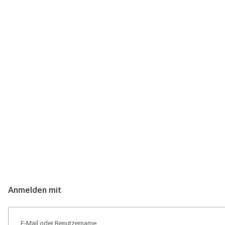
Anmeldung
Hallo Podcast-Hörer! Melde dich hier an. Dich erwarten 1 Million 
Anmelden mit