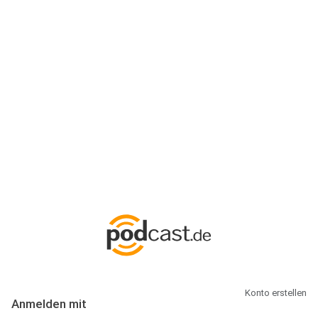
Anmeldung
Hallo Podcast-Hörer! Melde dich hier an. Dich erwarten 1 Million
abonnierbare Podcasts und alles, was Du rund um Podcasting
wissen musst.
Konto erstellen
Anmelden mit