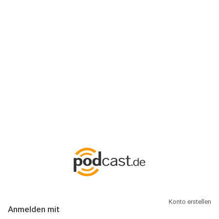
Anmeldung
Hallo Podcast-Hörer! Melde dich hier an. Dich erwarten 1 Million
abonnierbare Podcasts und alles, was Du rund um Podcasting
wissen musst.
Konto erstellen
Anmelden mit