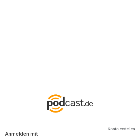
Anmeldung
Hallo Podcast-Hörer! Melde dich hier an. Dich erwarten 1 Million
abonnierbare Podcasts und alles, was Du rund um Podcasting
wissen musst.
Konto erstellen
Anmelden mit