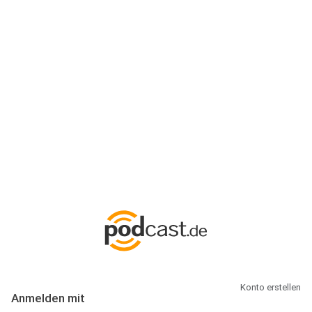
Anmeldung
Hallo Podcast-Hörer! Melde dich hier an. Dich erwarten 1 Million
abonnierbare Podcasts und alles, was Du rund um Podcasting
wissen musst.
Konto erstellen
Anmelden mit