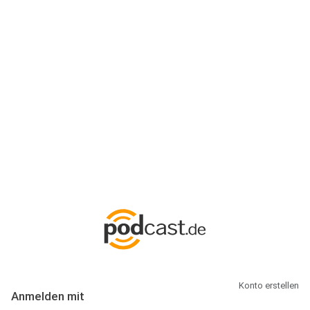
Anmeldung
Hallo Podcast-Hörer! Melde dich hier an. Dich erwarten 1 Million
abonnierbare Podcasts und alles, was Du rund um Podcasting
wissen musst.
Konto erstellen
Anmelden mit