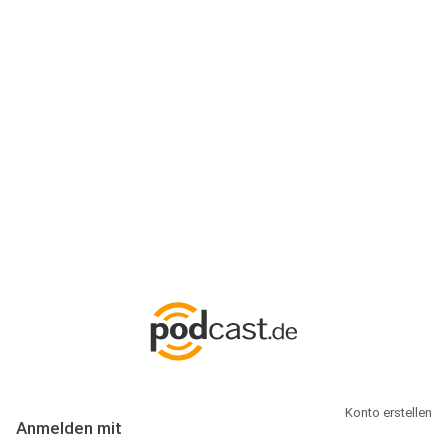
Anmeldung
Hallo Podcast-Hörer! Melde dich hier an. Dich erwarten 1 Million
abonnierbare Podcasts und alles, was Du rund um Podcasting
wissen musst.
Konto erstellen
Anmelden mit