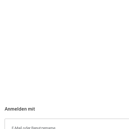
Anmeldung
Hallo Podcast-Hörer! Melde dich hier an. Dich erwarten 1 Million 
Anmelden mit