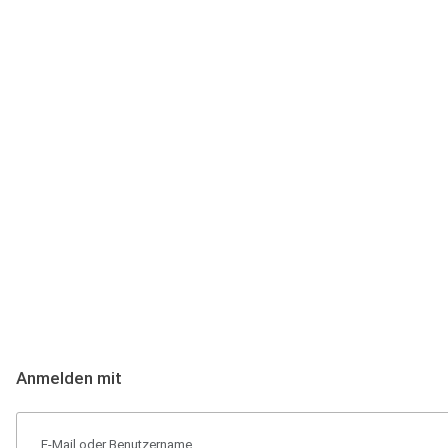
Anmeldung
Hallo Podcast-Hörer! Melde dich hier an. Dich erwarten 1 Million 
Anmelden mit