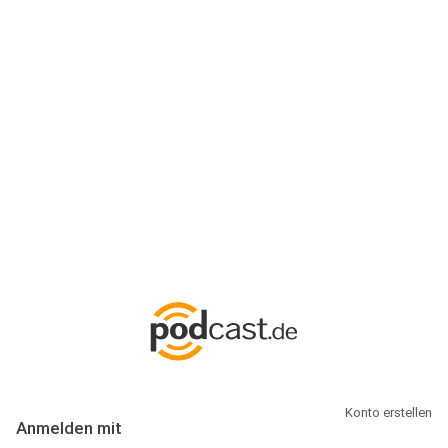
Anmeldung
Hallo Podcast-Hörer! Melde dich hier an. Dich erwarten 1 Million
abonnierbare Podcasts und alles, was Du rund um Podcasting
wissen musst.
Konto erstellen
Anmelden mit