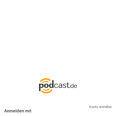
Anmeldung
Hallo Podcast-Hörer! Melde dich hier an. Dich erwarten 1 Million
abonnierbare Podcasts und alles, was Du rund um Podcasting
wissen musst.
Konto erstellen
Anmelden mit