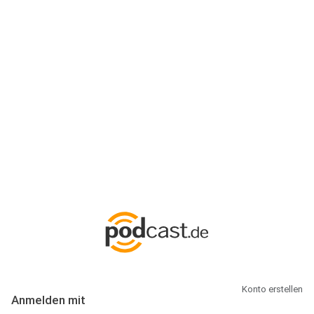
Anmeldung
Hallo Podcast-Hörer! Melde dich hier an. Dich erwarten 1 Million
abonnierbare Podcasts und alles, was Du rund um Podcasting
wissen musst.
Konto erstellen
Anmelden mit