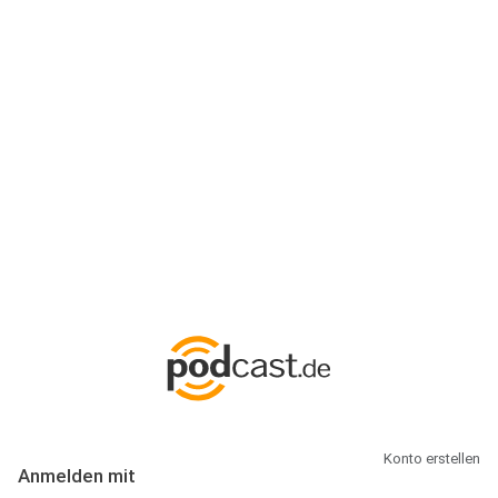
Anmeldung
Hallo Podcast-Hörer! Melde dich hier an. Dich erwarten 1 Million
abonnierbare Podcasts und alles, was Du rund um Podcasting
wissen musst.
Konto erstellen
Anmelden mit