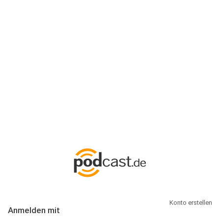
Anmeldung
Hallo Podcast-Hörer! Melde dich hier an. Dich erwarten 1 Million
abonnierbare Podcasts und alles, was Du rund um Podcasting
wissen musst.
Konto erstellen
Anmelden mit