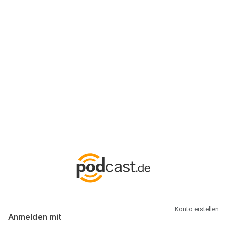
Anmeldung
Hallo Podcast-Hörer! Melde dich hier an. Dich erwarten 1 Million
abonnierbare Podcasts und alles, was Du rund um Podcasting
wissen musst.
Konto erstellen
Anmelden mit