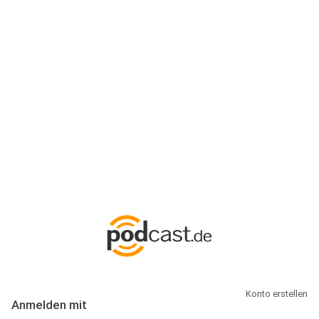
Anmeldung
Hallo Podcast-Hörer! Melde dich hier an. Dich erwarten 1 Million
abonnierbare Podcasts und alles, was Du rund um Podcasting
wissen musst.
Konto erstellen
Anmelden mit