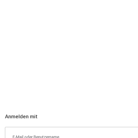
Anmeldung
Hallo Podcast-Hörer! Melde dich hier an. Dich erwarten 1 Million 
Anmelden mit