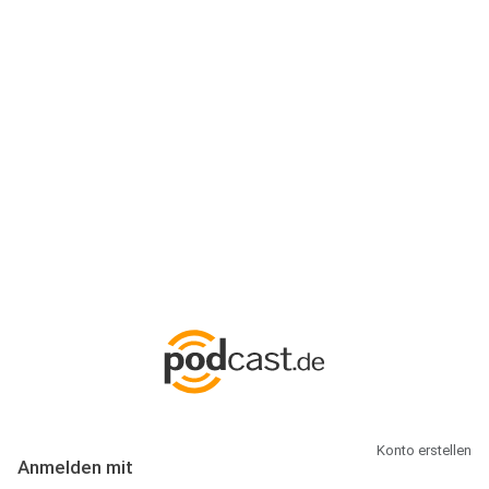
Anmeldung
Hallo Podcast-Hörer! Melde dich hier an. Dich erwarten 1 Million
abonnierbare Podcasts und alles, was Du rund um Podcasting
wissen musst.
Konto erstellen
Anmelden mit