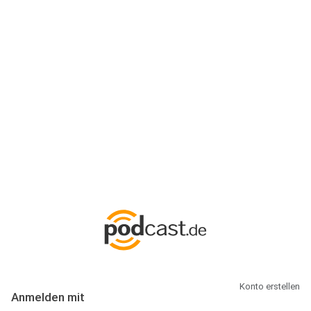
Anmeldung
Hallo Podcast-Hörer! Melde dich hier an. Dich erwarten 1 Million
abonnierbare Podcasts und alles, was Du rund um Podcasting
wissen musst.
Konto erstellen
Anmelden mit