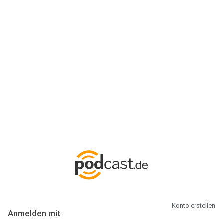
Anmeldung
Hallo Podcast-Hörer! Melde dich hier an. Dich erwarten 1 Million
abonnierbare Podcasts und alles, was Du rund um Podcasting
wissen musst.
Konto erstellen
Anmelden mit