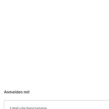
Anmeldung
Hallo Podcast-Hörer! Melde dich hier an. Dich erwarten 1 Million 
Anmelden mit