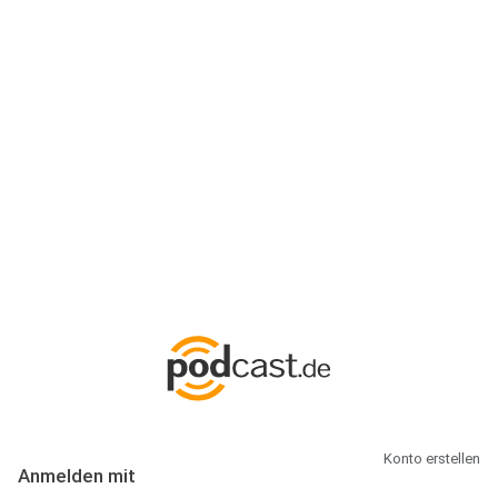
Anmeldung
Hallo Podcast-Hörer! Melde dich hier an. Dich erwarten 1 Million
abonnierbare Podcasts und alles, was Du rund um Podcasting
wissen musst.
Konto erstellen
Anmelden mit