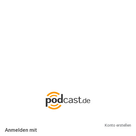
Anmeldung
Hallo Podcast-Hörer! Melde dich hier an. Dich erwarten 1 Million
abonnierbare Podcasts und alles, was Du rund um Podcasting
wissen musst.
Konto erstellen
Anmelden mit