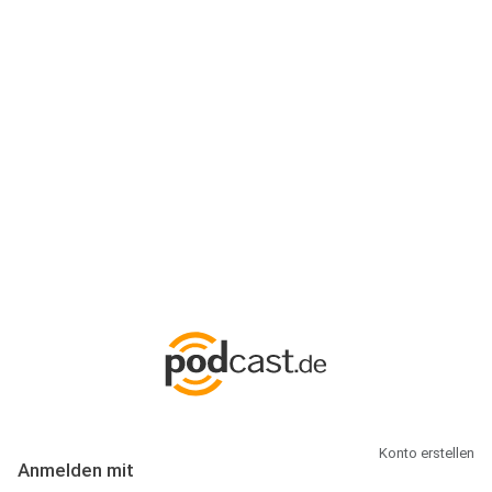
Anmeldung
Hallo Podcast-Hörer! Melde dich hier an. Dich erwarten 1 Million
abonnierbare Podcasts und alles, was Du rund um Podcasting
wissen musst.
Konto erstellen
Anmelden mit