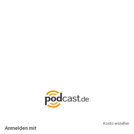
Anmeldung
Hallo Podcast-Hörer! Melde dich hier an. Dich erwarten 1 Million
abonnierbare Podcasts und alles, was Du rund um Podcasting
wissen musst.
Konto erstellen
Anmelden mit