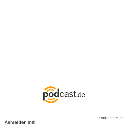
Anmeldung
Hallo Podcast-Hörer! Melde dich hier an. Dich erwarten 1 Million
abonnierbare Podcasts und alles, was Du rund um Podcasting
wissen musst.
Konto erstellen
Anmelden mit