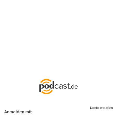
Anmeldung
Hallo Podcast-Hörer! Melde dich hier an. Dich erwarten 1 Million
abonnierbare Podcasts und alles, was Du rund um Podcasting
wissen musst.
Konto erstellen
Anmelden mit