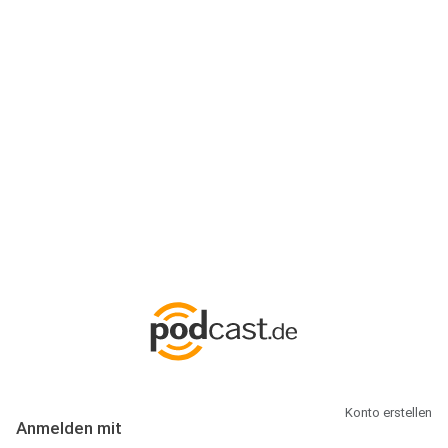
Anmeldung
Hallo Podcast-Hörer! Melde dich hier an. Dich erwarten 1 Million
abonnierbare Podcasts und alles, was Du rund um Podcasting
wissen musst.
Konto erstellen
Anmelden mit