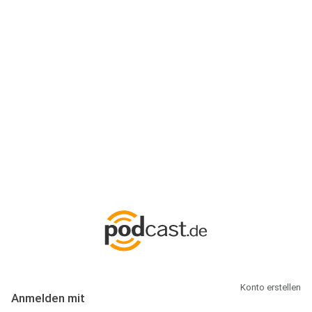
Anmeldung
Hallo Podcast-Hörer! Melde dich hier an. Dich erwarten 1 Million
abonnierbare Podcasts und alles, was Du rund um Podcasting
wissen musst.
Konto erstellen
Anmelden mit